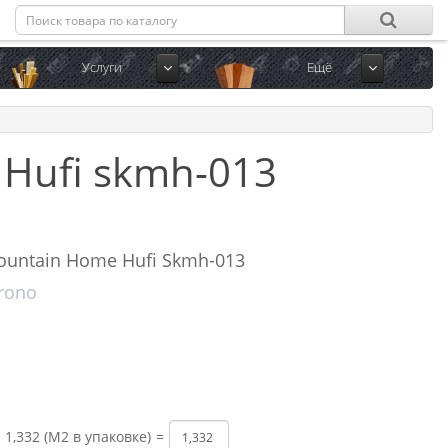
Услуги
Ещё
Hufi skmh-013
ountain Home Hufi Skmh-013
krono
1,332 (М2 в упаковке)
=