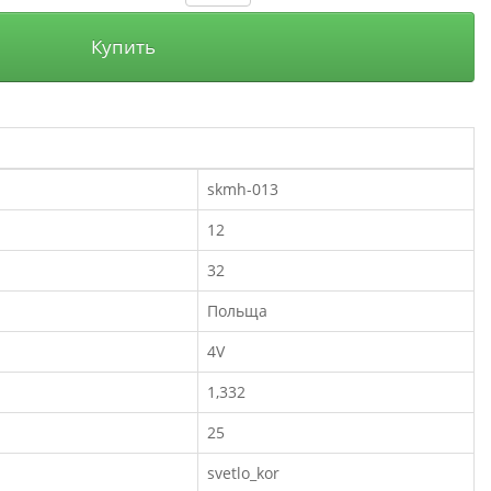
Купить
skmh-013
12
32
Польща
4V
1,332
25
svetlo_kor