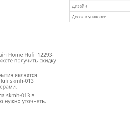
Дизайн
Досок в упаковке
ain Home Hufi 12293-
можете получить скидку
рытия является
ufi skmh-013
терами.
ла skmh-013 в
о нужно уточнять.