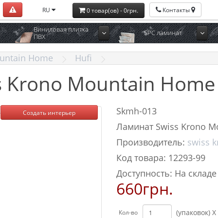
RU
Контакты
0 товар(ов) - 0грн.
Виниловая плитка
SPC ламинат
ПВХ
untain Home
Hufi
s Krono Mountain Home 
Skmh-013
Создать интерьер
Ламинат Swiss Krono M
Производитель:
swiss 
Код товара: 12293-99
Доступность: На складе
660грн.
(упаковок) X
Кол-во