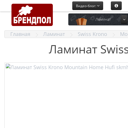
Видео-блог:
Ламинат
Главная
Ламинат
Swiss Krono
Mo
Ламинат Swis