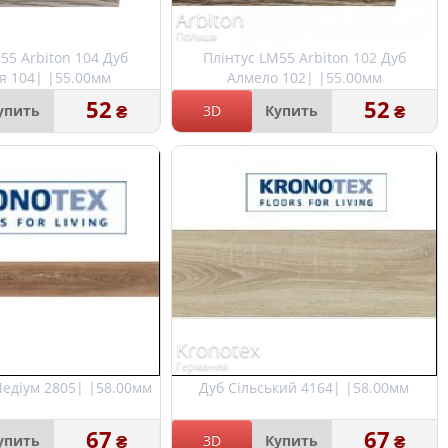
Arbiton
Польша
55 Arbiton 104 Дуб
Плінтус LM55 Arbiton 102 Дуб
я 104| |55.00мм
Алмело 102| |55.00мм
52
52
₴
₴
упить
3D
Купить
Kronotex
Германия
Медіум 2805| |58.00мм
Дуб Сільський 4164| |58.00мм
67
67
₴
₴
упить
3D
Купить