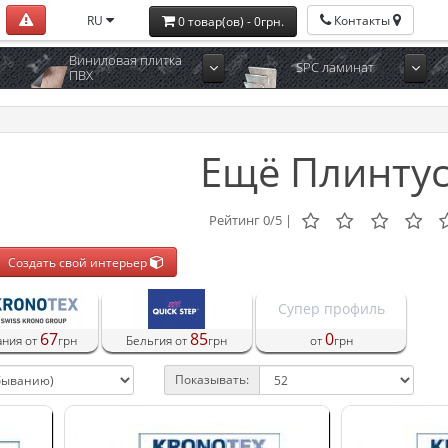
RU
Контакты
0 товар(ов) - 0грн.
Виниловая плитка
SPC ламинат
ПВХ
Ещё Плинту
Рейтинг 0/5 |
Создать свой интерьер
Супер профиль
67
85
0
ания от
грн
Бельгия от
грн
от
грн
Показывать: