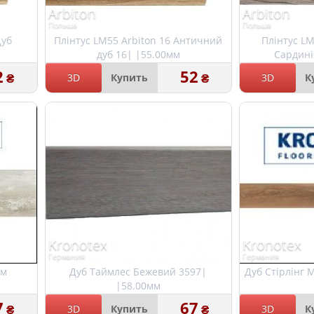
Arbiton
Arbiton
Польша
Польша
Дуб
Плінтус LM55 Arbiton 16 Античний
Плінтус LM
дуб 16| |55.00мм
Сардині
2
52
₴
₴
3D
Купить
3D
К
Kronotex
Kronotex
Германия
Германия
мм
Дуб Таймлес Бежевий 3597|
Дуб Стірлінг 
|58.00мм
7
67
₴
₴
3D
Купить
3D
К