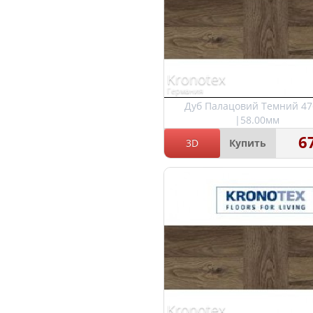
Kronotex
Германия
Дуб Палацовий Темний 47
|58.00мм
6
3D
Купить
Kronotex