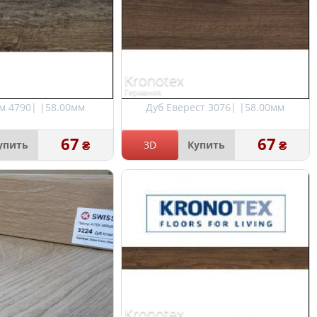
Kronotex
Германия
ам 4790| |58.00мм
Дуб Еверест 3076| |58.00мм
67
67
₴
₴
упить
3D
Купить
Kronotex