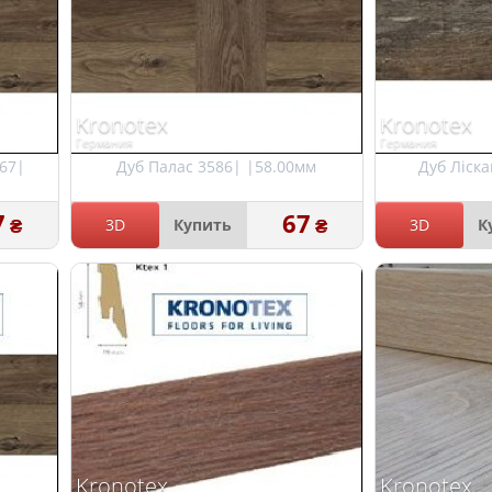
Kronotex
Kronotex
Германия
Германия
67|
Дуб Палас 3586| |58.00мм
Дуб Ліск
7
67
₴
₴
3D
Купить
3D
К
Kronotex
Kronotex