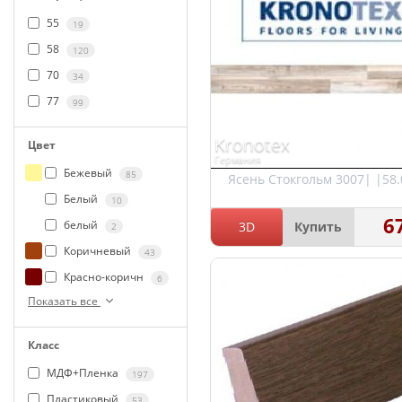
55
19
58
120
70
34
77
99
Kronotex
Цвет
Германия
Бежевый
85
Ясень Стокгольм 3007| |58
Белый
10
6
белый
3D
Купить
2
Коричневый
43
Красно-коричн
6
Показать все
Класс
МДФ+Пленка
197
Пластиковый
53