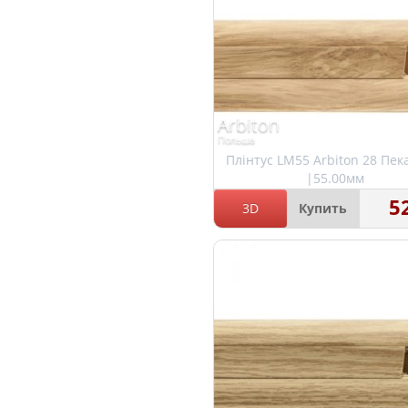
Arbiton
Польша
Плінтус LM55 Arbiton 28 Пек
|55.00мм
5
3D
Купить