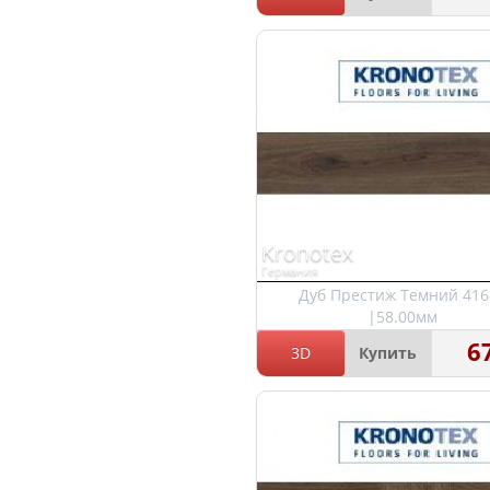
Kronotex
Германия
Дуб Престиж Темний 416
|58.00мм
6
3D
Купить