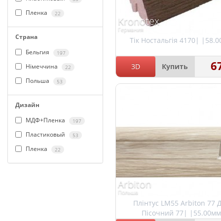
Пленка
22
Kronotex
Германия
Страна
Тік Ностальгія 4170| |58.
Бельгия
197
6
3D
Купить
Німеччина
22
Польша
53
Дизайн
МДФ+Пленка
197
Пластиковый
53
Пленка
22
Arbiton
Польша
Плінтус LM55 Arbiton 77 
Пісочний 77| |55.00м