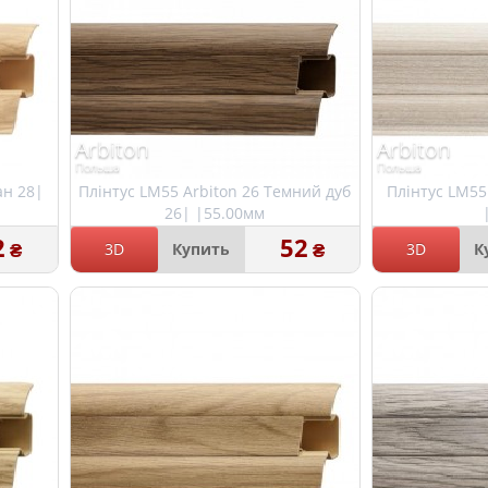
Arbiton
Arbiton
Польша
Польша
ан 28|
Плінтус LM55 Arbiton 26 Темний дуб
Плінтус LM55
26| |55.00мм
2
52
₴
₴
3D
Купить
3D
К