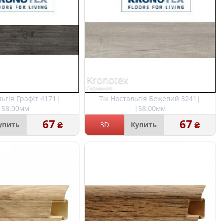
Kronotex
Германия
льгія Графіт 4171|
Тік Ностальгія Бежевий 3241|
|58.00мм
|58.00мм
67
67
₴
₴
упить
3D
Купить