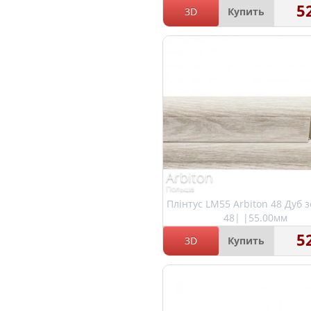
5
3D
Купить
Arbiton
Польша
Плінтус LM55 Arbiton 48 Дуб 
48| |55.00мм
5
3D
Купить