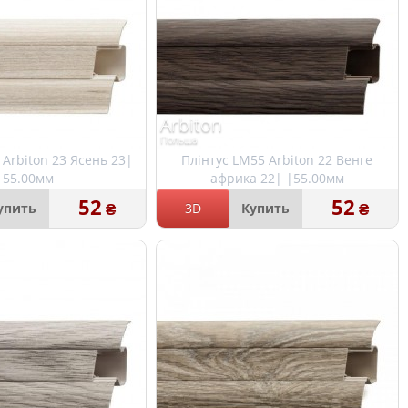
Arbiton
Польша
 Arbiton 23 Ясень 23|
Плінтус LM55 Arbiton 22 Венге
|55.00мм
африка 22| |55.00мм
52
52
₴
₴
упить
3D
Купить