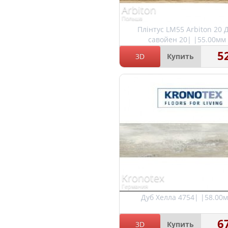
Arbiton
Польша
Плінтус LM55 Arbiton 20 
савойен 20| |55.00мм
5
3D
Купить
Kronotex
Германия
Дуб Хелла 4754| |58.00
6
3D
Купить