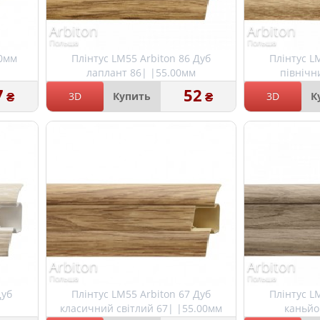
Arbiton
Arbiton
Польша
Польша
00мм
Плінтус LM55 Arbiton 86 Дуб
Плінтус L
лаплант 86| |55.00мм
північн
7
52
₴
₴
3D
Купить
3D
К
Arbiton
Arbiton
Польша
Польша
Дуб
Плінтус LM55 Arbiton 67 Дуб
Плінтус L
м
класичний світлий 67| |55.00мм
каньйо