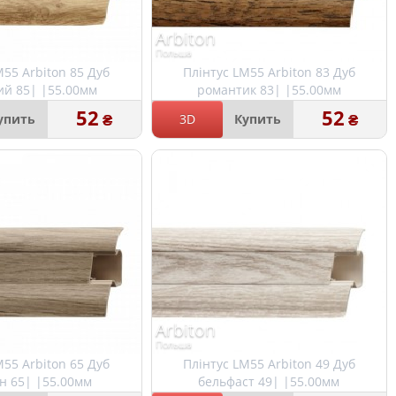
Arbiton
Польша
M55 Arbiton 85 Дуб
Плінтус LM55 Arbiton 83 Дуб
ий 85| |55.00мм
романтик 83| |55.00мм
52
52
₴
₴
упить
3D
Купить
Arbiton
Польша
M55 Arbiton 65 Дуб
Плінтус LM55 Arbiton 49 Дуб
н 65| |55.00мм
бельфаст 49| |55.00мм