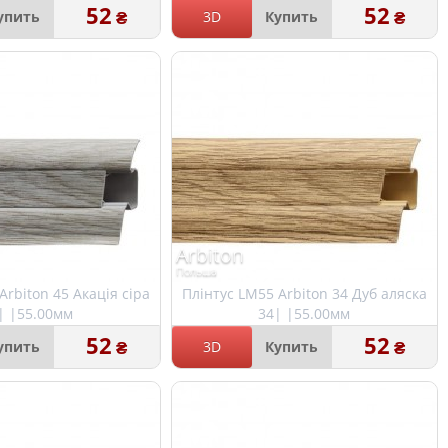
52
52
₴
₴
упить
3D
Купить
Arbiton
Польша
Arbiton 45 Акація сіра
Плінтус LM55 Arbiton 34 Дуб аляска
| |55.00мм
34| |55.00мм
52
52
₴
₴
упить
3D
Купить