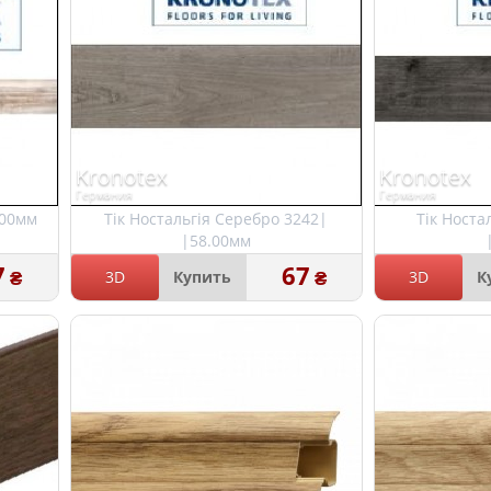
Kronotex
Kronotex
Германия
Германия
.00мм
Тік Ностальгія Серебро 3242|
Тік Носта
|58.00мм
7
67
₴
₴
3D
Купить
3D
К