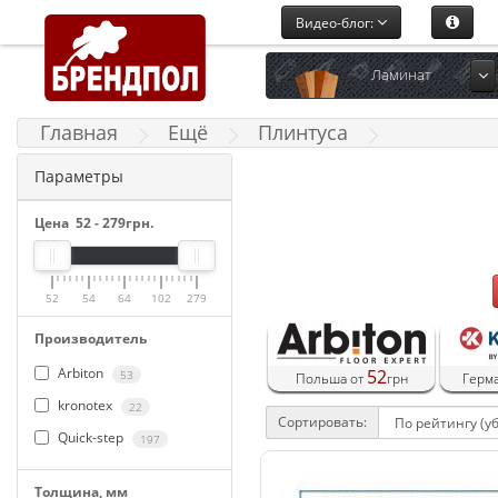
Видео-блог:
Ламинат
Главная
Ещё
Плинтуса
Параметры
Цена
52
-
279
грн.
52
54
64
102
279
Производитель
Arbiton
52
53
Польша от
грн
Герм
kronotex
22
Сортировать:
Quick-step
197
Толщина, мм