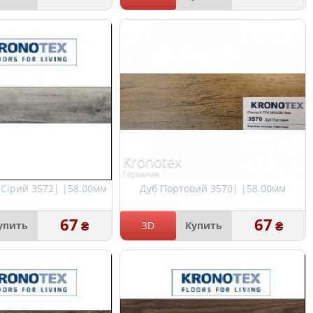
Kronotex
Германия
Сірий 3572| |58.00мм
Дуб Портовий 3570| |58.00мм
67
67
₴
₴
упить
3D
Купить