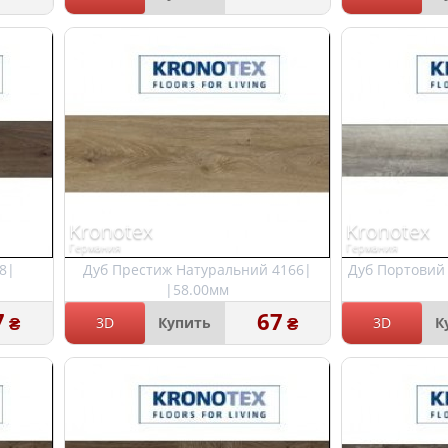
Kronotex
Kronotex
Германия
Германия
8|
Дуб Престиж Натуральний 4166|
Дуб Портовий 
|58.00мм
7
67
₴
₴
3D
Купить
3D
К