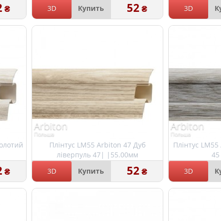
2
52
₴
₴
3D
Купить
3D
К
Arbiton
Arbiton
Польша
Польша
золотий
Плінтус LM55 Arbiton 47 Дуб
Плінтус LM55 
ліверпуль 47| |55.00мм
45
2
52
₴
₴
3D
Купить
3D
К